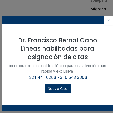
Epilepsia
Migraña
×
Dr. Francisco Bernal Cano
Líneas habilitadas para
asignación de citas
incorporamos un chat telefónico para una atención más
rápida y exclusiva
321 441 0288 - 310 543 3808
Migraña
Doctor, ¿sufro de migraña? El dolor de cabeza tipo migraña se describe
Nueva Cita
como: pulsátil (sensación de latidos en la cabeza) o tipo picada. En
algunas ocasiones se da en un solo lado de la cabeza, en cua...
may. 26, 2022